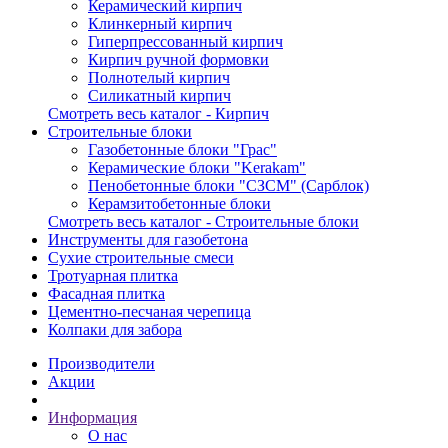
Керамический кирпич
Клинкерный кирпич
Гиперпрессованный кирпич
Кирпич ручной формовки
Полнотелый кирпич
Силикатный кирпич
Смотреть весь каталог - Кирпич
Строительные блоки
Газобетонные блоки "Грас"
Керамические блоки "Kerakam"
Пенобетонные блоки "СЗСМ" (Сарблок)
Керамзитобетонные блоки
Смотреть весь каталог - Строительные блоки
Инструменты для газобетона
Сухие строительные смеси
Тротуарная плитка
Фасадная плитка
Цементно-песчаная черепица
Колпаки для забора
Производители
Акции
Информация
О нас