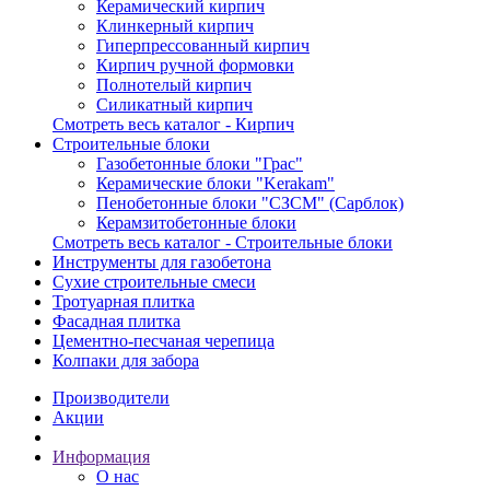
Керамический кирпич
Клинкерный кирпич
Гиперпрессованный кирпич
Кирпич ручной формовки
Полнотелый кирпич
Силикатный кирпич
Смотреть весь каталог - Кирпич
Строительные блоки
Газобетонные блоки "Грас"
Керамические блоки "Kerakam"
Пенобетонные блоки "СЗСМ" (Сарблок)
Керамзитобетонные блоки
Смотреть весь каталог - Строительные блоки
Инструменты для газобетона
Сухие строительные смеси
Тротуарная плитка
Фасадная плитка
Цементно-песчаная черепица
Колпаки для забора
Производители
Акции
Информация
О нас