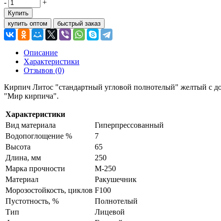
-
+
Купить
купить оптом
быстрый заказ
Описание
Характеристики
Отзывов (0)
Кирпич Литос "стандартный угловой полнотелый" желтый с дос
"Мир кирпича".
Характеристики
Вид материала
Гиперпрессованный
Водопоглощение %
7
Высота
65
Длина, мм
250
Марка прочности
М-250
Материал
Ракушечник
Морозостойкость, циклов
F100
Пустотность, %
Полнотелый
Тип
Лицевой