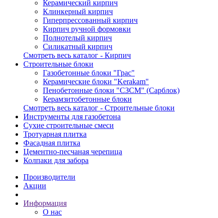
Керамический кирпич
Клинкерный кирпич
Гиперпрессованный кирпич
Кирпич ручной формовки
Полнотелый кирпич
Силикатный кирпич
Смотреть весь каталог - Кирпич
Строительные блоки
Газобетонные блоки "Грас"
Керамические блоки "Kerakam"
Пенобетонные блоки "СЗСМ" (Сарблок)
Керамзитобетонные блоки
Смотреть весь каталог - Строительные блоки
Инструменты для газобетона
Сухие строительные смеси
Тротуарная плитка
Фасадная плитка
Цементно-песчаная черепица
Колпаки для забора
Производители
Акции
Информация
О нас