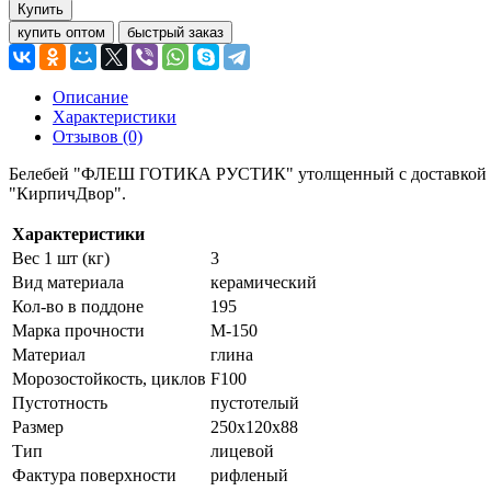
Купить
купить оптом
быстрый заказ
Описание
Характеристики
Отзывов (0)
Белебей "ФЛЕШ ГОТИКА РУСТИК" утолщенный с доставкой опто
"КирпичДвор".
Характеристики
Вес 1 шт (кг)
3
Вид материала
керамический
Кол-во в поддоне
195
Марка прочности
М-150
Материал
глина
Морозостойкость, циклов
F100
Пустотность
пустотелый
Размер
250х120х88
Тип
лицевой
Фактура поверхности
рифленый