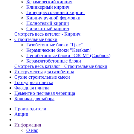
Керамический кирпич
Клинкерный кирпич
Гиперпрессованный кирпич
Кирпич ручной формовки
Полнотелый кирпич
Силикатный кирпич
Смотреть весь каталог - Кирпич
Строительные блоки
Газобетонные блоки "Грас"
Керамические блоки "Kerakam"
Пенобетонные блоки "СЗСМ" (Сарблок)
Керамзитобетонные блоки
Смотреть весь каталог - Строительные блоки
Инструменты для газобетона
Сухие строительные смеси
Тротуарная плитка
Фасадная плитка
Цементно-песчаная черепица
Колпаки для забора
Производители
Акции
Информация
О нас