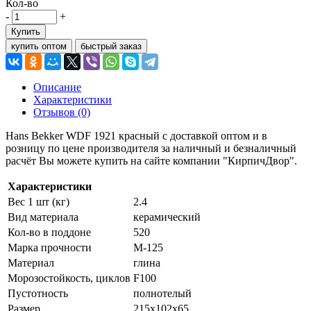
Кол-во
-
+
Купить
купить оптом
быстрый заказ
Описание
Характеристики
Отзывов (0)
Hans Bekker WDF 1921 красный с доставкой оптом и в
розницу по цене производителя за наличный и безналичный
расчёт Вы можете купить на сайте компании "КирпичДвор".
Характеристики
Вес 1 шт (кг)
2.4
Вид материала
керамический
Кол-во в поддоне
520
Марка прочности
М-125
Материал
глина
Морозостойкость, циклов
F100
Пустотность
полнотелый
Размер
215х102х65