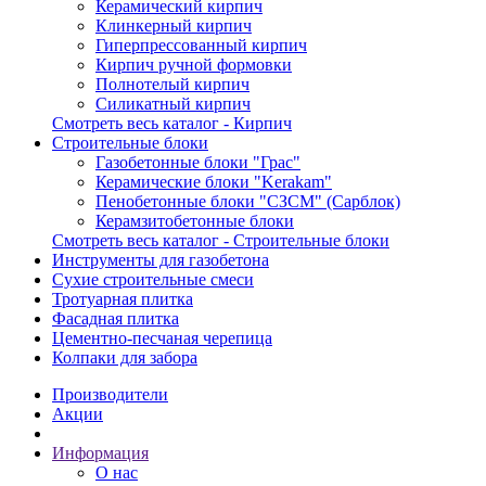
Керамический кирпич
Клинкерный кирпич
Гиперпрессованный кирпич
Кирпич ручной формовки
Полнотелый кирпич
Силикатный кирпич
Смотреть весь каталог - Кирпич
Строительные блоки
Газобетонные блоки "Грас"
Керамические блоки "Kerakam"
Пенобетонные блоки "СЗСМ" (Сарблок)
Керамзитобетонные блоки
Смотреть весь каталог - Строительные блоки
Инструменты для газобетона
Сухие строительные смеси
Тротуарная плитка
Фасадная плитка
Цементно-песчаная черепица
Колпаки для забора
Производители
Акции
Информация
О нас