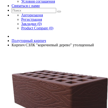
Условия соглашения
Связаться с нами
Авторизация
Регистрация
Закладки (0)
Product Compare (0)
Полуторный кирпич
Кирпич СЗЛК "коричневый дерево" утолщенный