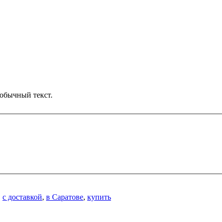
обычный текст.
,
с доставкой
,
в Саратове
,
купить