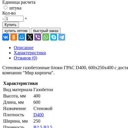
Единица расчета
штука
Кол-во
-
+
Купить
купить оптом
быстрый заказ
Описание
Характеристики
Отзывов (0)
Стеновые газобетонные блоки ГРАС D400, 600x250x400 с доста
компании "Мир кирпича".
Характеристики
Вид материала
Газобетон
Высота, мм
400
Длина, мм
600
Назначение
Стеновой
Плотность
D400
Ширина, мм
250
Прочность
B2.5
,
B3.5