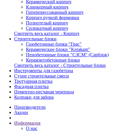
Керамический кирпич
Клинкерный кирпич
Гиперпрессованный кирпич
Кирпич ручной формовки
Полнотелый кирпич
Силикатный кирпич
Смотреть весь каталог - Кирпич
Строительные блоки
Газобетонные блоки "Грас"
Керамические блоки "Kerakam"
Пенобетонные блоки "СЗСМ" (Сарблок)
Керамзитобетонные блоки
Смотреть весь каталог - Строительные блоки
Инструменты для газобетона
Сухие строительные смеси
Тротуарная плитка
Фасадная плитка
Цементно-песчаная черепица
Колпаки для забора
Производители
Акции
Информация
О нас