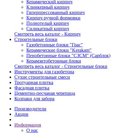
Керамический кирпич
Клинкерный кирпич
Гиперпрессованный кирпич
Кирпич ручной формовки
Полнотелый кирпич
Силикатный кирпич
Смотреть весь каталог - Кирпич
Строительные блоки
Газобетонные блоки "Грас"
Керамические блоки "Kerakam"
Пенобетонные блоки "СЗСМ" (Сарблок)
Керамзитобетонные блоки
Смотреть весь каталог - Строительные блоки
Инструменты для газобетона
Сухие строительные смеси
Тротуарная плитка
Фасадная плитка
Цементно-песчаная черепица
Колпаки для забора
Производители
Акции
Информация
О нас