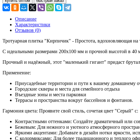
купить оптом
быстрый заказ
Описание
Характеристики
Отзывов (0)
Тротуарная плитка "Кирпичик" - Простота, вдохновляющая на 
С идеальными размерами 200x100 мм и прочной высотой в 40 м
Прочный и надёжный, этот "маленький гигант" придаст брутал
Применение:
Приусадебные территории и пути к вашему домашнему о
Городские скверы и места для семейного отдыха
Въездные зоны и места парковки
Террасы и пространства вокруг бассейнов и фонтанов.
Гармония цвета: Проявите свой стиль, сочетая цвет "Серый" с:
Контрастными оттенками: Создайте драматичный или со
Бежевым: Для нежного и уютного атмосферного простран
Яркими акцентами: Добавьте в дизайн нотки яркости, исп
С колормиксами: Для более традиционного и теплого о